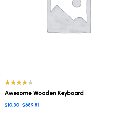
Valorado
Awesome Wooden Keyboard
con
4.00
de 5
$
10.30
–
$
689.81