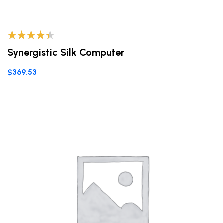
Valorado
Synergistic Silk Computer
con
4.20
de 5
$
369.53