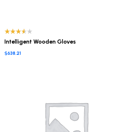
Valorado
Intelligent Wooden Gloves
con
3.40
de 5
$
638.21