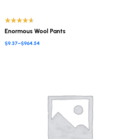
Valorado
Enormous Wool Pants
con
4.40
de
5
$
9.37
–
$
964.54