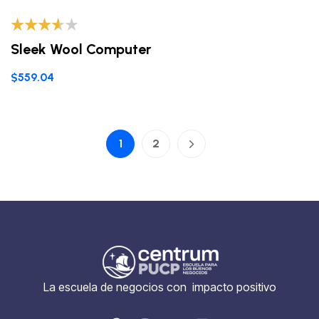
Valorado
Sleek Wool Computer
con
3.40
de 5
$
559.04
1
2
La escuela de negocios con impacto positivo