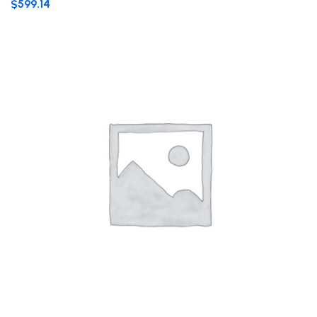
$
599.14