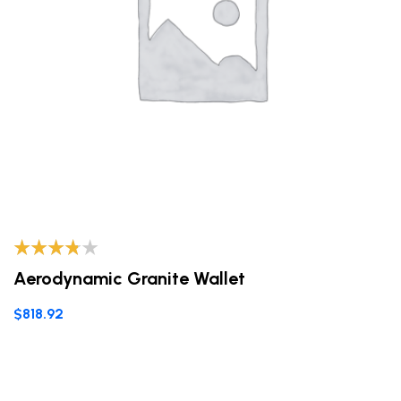
Valorado
Aerodynamic Granite Wallet
con
3.60
de 5
$
818.92