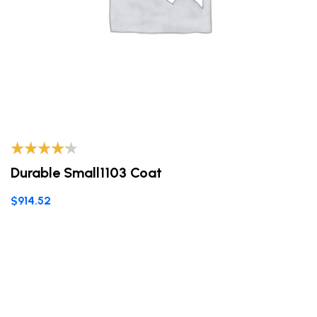
Valorado
Durable Small1103 Coat
con
4.00
de 5
$
914.52