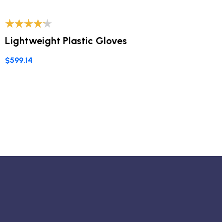
Valorado
Lightweight Plastic Gloves
con
4.00
de 5
$
599.14