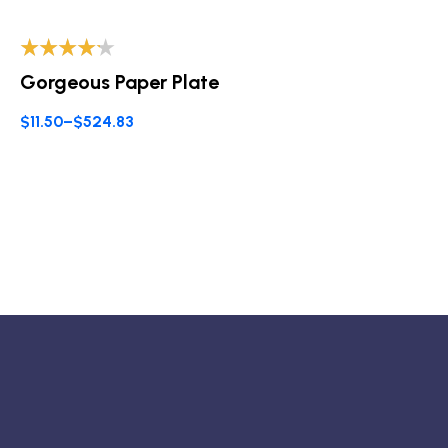
Valorado
Gorgeous Paper Plate
con
4.00
de 5
$
11.50
–
$
524.83