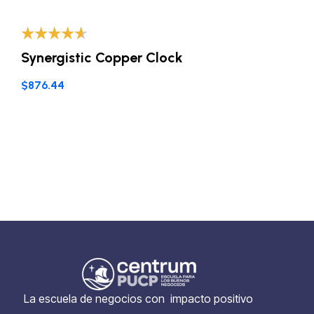
Valorado
Synergistic Copper Clock
con
4.40
de
5
$
876.44
La escuela de negocios con impacto positivo