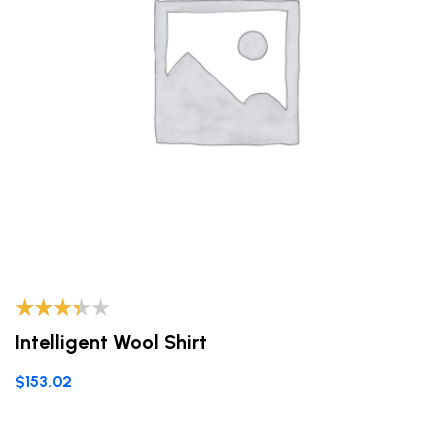
Valorad
Intelligent Wool Shirt
o con
3.20
de
$
153.02
5