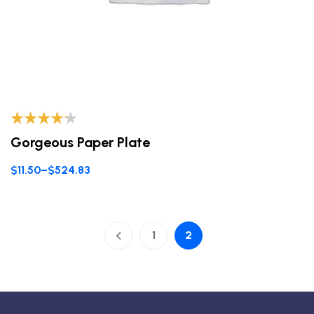
Valorado
Gorgeous Paper Plate
con
4.00
de 5
$
11.50
–
$
524.83
1
2