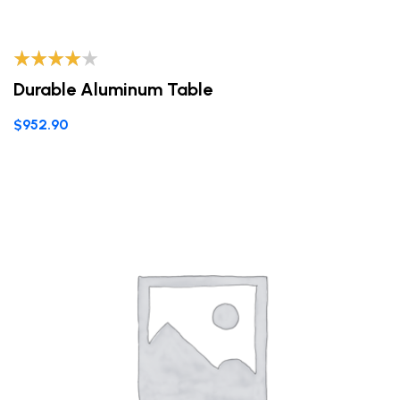
Valorado
Durable Aluminum Table
con
3.80
de 5
$
952.90