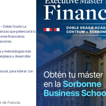
o – Doble Grado La
inanzas que potenciará tu
ones financieras
aciones.
as y metodologías más
mplejos y desarrollar
ocial, para liderar con
e de Francia.