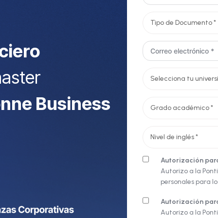
nciero
master
nne Business
Autorización para
Autorizo a la Ponti
personales para l
Autorización par
Autorizo a la Pont