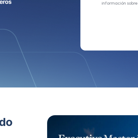
información sobr
ado