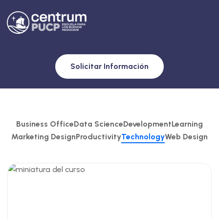
Solicitar Información
Business Office
Data Science
Development
Learning
Marketing Design
Productivity
Technology
Web Design