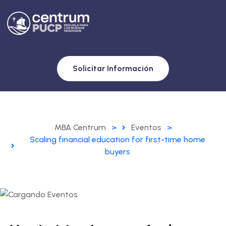
Solicitar Información
MBA Centrum
>
Eventos
>
Scaling financial education for first-time home
buyers