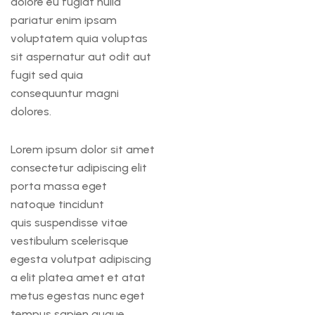
dolore eu fugiat nulla
pariatur enim ipsam
voluptatem quia voluptas
sit aspernatur aut odit aut
fugit sed quia
consequuntur magni
dolores.
Lorem ipsum dolor sit amet
consectetur adipiscing elit
porta massa eget
natoque tincidunt
quis suspendisse vitae
vestibulum scelerisque
egesta volutpat adipiscing
a elit platea amet et atat
metus egestas nunc eget
tempus sapien augue