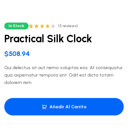
In Stock
(
5
reviews)
Valorado
5
Practical Silk Clock
con
3.80
de 5 en
base a
valoraci
$
508.94
ones de
clientes
Qui delectus sit aut nemo voluptas eos. At consequatur
quis aspernatur tempora sint. Odit est dicta totam
dolorem rem.
Añadir Al Carrito