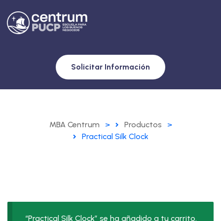
Solicitar Información
MBA Centrum
>
Productos
>
Practical Silk Clock
“Practical Silk Clock” se ha añadido a tu carrito.