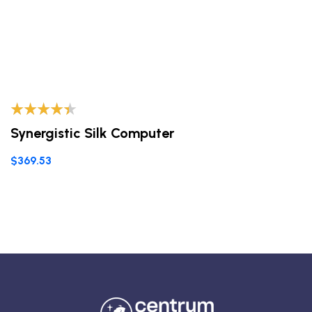
Valorado
Synergistic Silk Computer
con
4.20
de 5
$
369.53